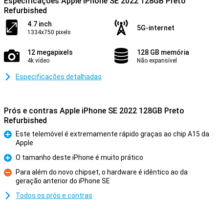
Especificações Apple iPhone SE 2022 128GB Preto
Refurbished
4.7 inch
5G-internet
1334x750 pixels
12 megapixels
128 GB memória
4k vídeo
Não expansível
Especificações detalhadas
Prós e contras Apple iPhone SE 2022 128GB Preto
Refurbished
Este telemóvel é extremamente rápido graças ao chip A15 da
Apple
Prós
O tamanho deste iPhone é muito prático
Prós
Para além do novo chipset, o hardware é idêntico ao da
geração anterior do iPhone SE
Contras
Todos os prós e contras