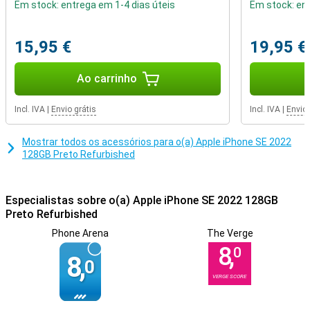
Em stock: entrega em 1-4 dias úteis
Em stock: ent
Você prefere um telefone de formato um pouco menor?Em
seguida, vá para este telefone com uma pequena tela cerebral
diagonal!Você quer visualizar o conteúdo em HD?Talvez o Apple
15,95 €
19,95 €
iPhone SE 2022 seja algo para você, através da tela pronta HD.Este
telefone da Apple tem alto -falantes estéreo.Isso significa que ele
Ao carrinho
tem dois alto -falantes e, portanto, produz um som melhor e mais
difícil.
Incl. IVA
|
Envio grátis
Incl. IVA
|
Envio 
Mostrar todos os acessórios para o(a) Apple iPhone SE 2022
128GB Preto Refurbished
Especialistas sobre o(a) Apple iPhone SE 2022 128GB
Preto Refurbished
Phone Arena
The Verge
8,
0
8,
0
VERGE SCORE