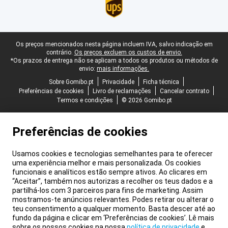
Rodapé legal
Os preços mencionados nesta página incluem IVA, salvo indicação em
contrário.
Os preços excluem os custos de envio.
*Os prazos de entrega não se aplicam a todos os produtos ou métodos de
envio:
mais informações.
Sobre Gomibo.pt
Privacidade
Ficha técnica
Preferências de cookies
Livro de reclamações
Cancelar contrato
Termos e condições
© 2026 Gomibo.pt
Preferências de cookies
Usamos cookies e tecnologias semelhantes para te oferecer
uma experiência melhor e mais personalizada. Os cookies
funcionais e analíticos estão sempre ativos. Ao clicares em
“Aceitar”, também nos autorizas a recolher os teus dados e a
partilhá-los com 3 parceiros para fins de marketing. Assim
mostramos-te anúncios relevantes. Podes retirar ou alterar o
teu consentimento a qualquer momento. Basta descer até ao
fundo da página e clicar em ‘Preferências de cookies’. Lê mais
sobre os nossos cookies na nossa
política de privacidade
e