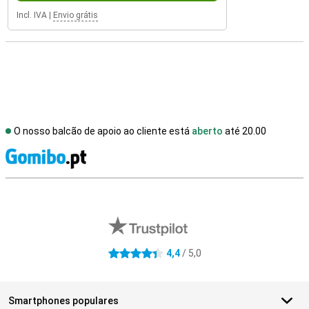
Incl. IVA
|
Envio grátis
O nosso balcão de apoio ao cliente está
aberto
até 20.00
R
Avaliações de lojas externas
4,4
/ 5,0
4.4 estrelas
Smartphones populares