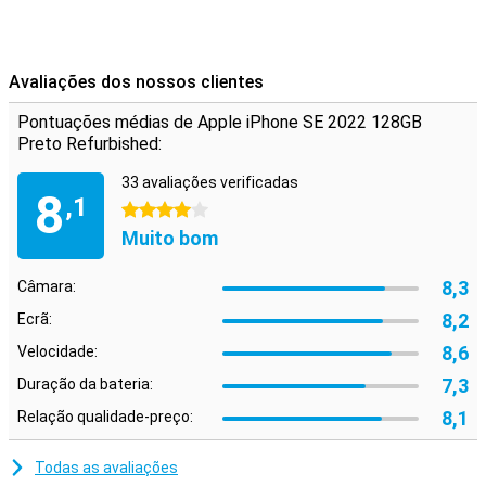
Avaliações dos nossos clientes
Pontuações médias de Apple iPhone SE 2022 128GB
Preto Refurbished:
33 avaliações verificadas
8
,1
4 estrelas
Muito bom
8,3
Câmara:
8,2
Ecrã:
8,6
Velocidade:
7,3
Duração da bateria:
8,1
Relação qualidade-preço:
Todas as avaliações