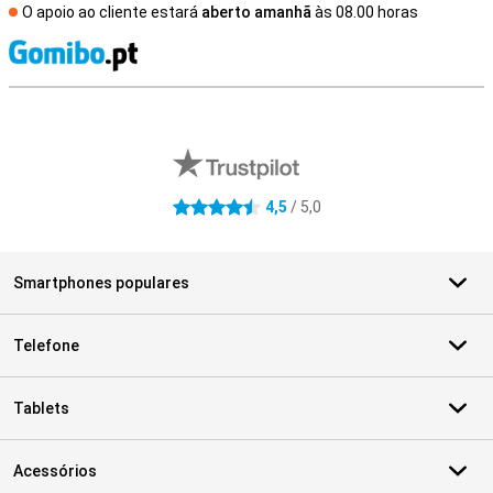
O apoio ao cliente estará
aberto amanhã
às 08.00 horas
R
Avaliações de lojas externas
4,5
/ 5,0
4.5 estrelas
Smartphones populares
Telefone
Tablets
Acessórios