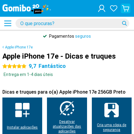
Pagamentos
seguros
Apple iPhone 17e
Apple iPhone 17e - Dicas e truques
9,7
Fantástico
5 estrelas
Entrega em 1-4 dias úteis
Dicas e truques para o(a) Apple iPhone 17e 256GB Preto
Desativar
Cria uma cópia de
atualizações das
Instalar aplicações
segurança
aplicações