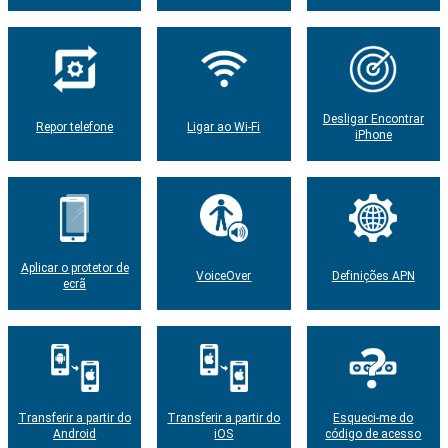
Desligar Encontrar
Repor telefone
Ligar ao Wi-Fi
iPhone
Aplicar o protetor de
VoiceOver
Definições APN
ecrã
Transferir a partir do
Transferir a partir do
Esqueci-me do
Android
iOS
código de acesso