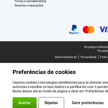
Trocas e cancelamentos
Garantia e reparações
Certificados, métodos de pagamento, parceiros do serviço de entregas
Rodapé legal
Os preços mencion
*Os praz
Sobre Gomibo.pt
Privacidade
Ficha
Preferências de cookies
Usamos cookies e tecnologias semelhantes para te oferecer uma 
autorizas a recolher os teus dados e a partilhá-los com 3 parce
Basta descer até ao fundo da página e clicar em ‘Preferências 
Aceitar
Rejeitar
Gerir preferências