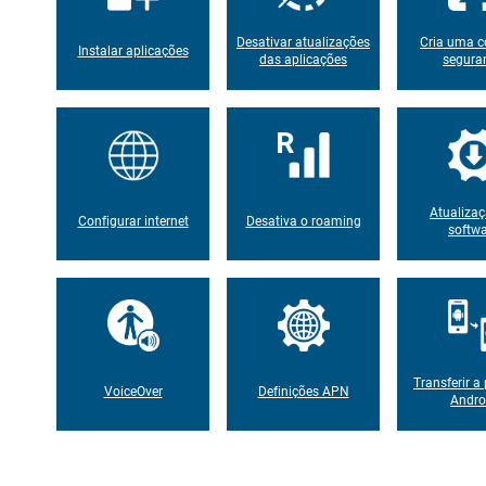
Desativar atualizações
Cria uma c
Instalar aplicações
das aplicações
segura
Atualiza
Configurar internet
Desativa o roaming
softw
Transferir a 
VoiceOver
Definições APN
Andro