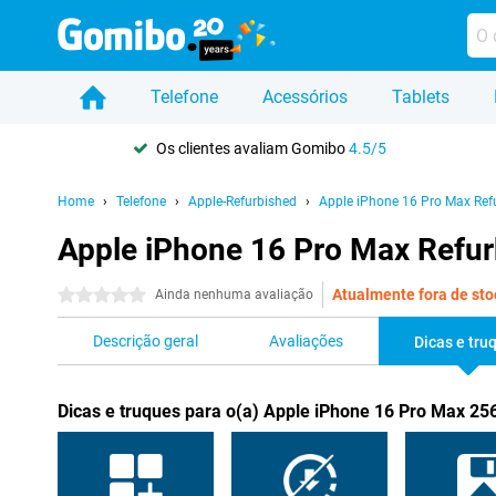
Telefone
Acessórios
Tablets
Os clientes avaliam Gomibo
4.5/5
Home
Telefone
Apple-Refurbished
Apple iPhone 16 Pro Max Ref
Apple iPhone 16 Pro Max Refurb
Atualmente fora de sto
0 estrelas
Ainda nenhuma avaliação
Descrição geral
Avaliações
Dicas e tru
Dicas e truques para o(a) Apple iPhone 16 Pro Max 25