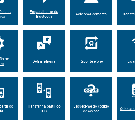
ópia de
Emparelhamento
Adicionar contacto
Transfe
nça
Bluetooth
ção de
Definir idioma
Repor telefone
Liga
are
partir do
Transferir a partir do
Esqueci-me do código
Colocar 
id
iOS
de acesso