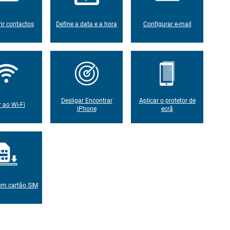
rir contactos
Define a data e a hora
Configurar e-mail
Desligar Encontrar
Aplicar o protetor de
r ao Wi-Fi
iPhone
ecrã
um cartão SIM