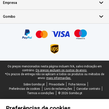
Empresa
Gomibo
Certificados, métodos de pagamento, parceiros do serviço de ent
Rodapé legal
Os preços mencionados nesta página incluem IVA, salvo indicação em
contrário.
Os preços excluem os custos de envio.
*Os prazos de entrega não se aplicam a todos os produtos ou métodos de
envio:
mais informações.
Sobre Gomibo.pt
Privacidade
Ficha técnica
Preferências de cookies
Livro de reclamações
Cancelar contrato
Termos e condições
© 2026 Gomibo.pt
Preferências de cookies