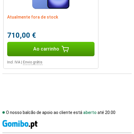
Atualmente fora de stock
710,00 €
Ao carrinho
Incl. IVA
|
Envio grátis
O nosso balcão de apoio ao cliente está
aberto
até 20.00
R