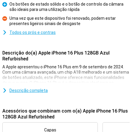
Os botões de estado sólido e o botão de controlo da câmara
são ideais para uma utilização rápida
Prós
Uma vez que este dispositivo foi renovado, podem estar
presentes ligeiros sinais de desgaste
Contras
Todos os prós e contras
Descrição do(a) Apple iPhone 16 Plus 128GB Azul
Refurbished
A Apple apresentou o iPhone 16 Plus em 9 de setembro de 2024.
Com uma câmara avançada, um chip A18 melhorado e um sistema
de botões atualizado, este iPhone oferece mais funcionalidades
do que nunca. O iPhone 16 Plus é o dispositivo ideal para os
utilizadores que procuram um iPhone grande com as tecnologias
Descrição completa
mais recentes, sem o preço premium dos modelos Pro. Prefere um
modelo mais pequeno? Então veja o Apple iPhone 16 Refurbished.
Este dispositivo tem as mesmas funcionalidades, mas é um pouco
mais pequeno.
Acessórios que combinam com o(a) Apple iPhone 16 Plus
128GB Azul Refurbished
Recondicionado
Note que este dispositivo é recondicionado, o que significa que já
Capas