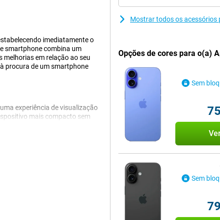
Mostrar todos os acessórios
 estabelecendo imediatamente o
Este smartphone combina um
Opções de cores para o(a) A
 melhorias em relação ao seu
as à procura de um smartphone
Sem bloq
uma experiência de visualização
75
ispositivo mais compacto sem
ntinua a ser parte integrante da
Ve
ao vivo de uma forma interactiva
ecrã ligeiramente maior? Então o
Sem bloq
ara principal tem um sensor de
luz. O iPhone 16 também
do dispositivo, que permite
79
o zoom. Este botão proporciona
e fácil.