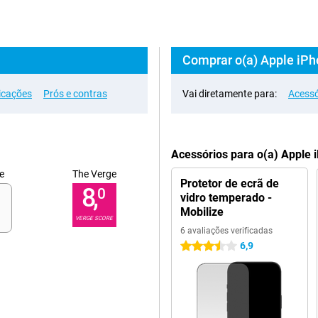
Comprar o(a) Apple iPh
icações
Prós e contras
Vai diretamente para:
Acessó
Acessórios para o(a) Apple
e
The Verge
Protetor de ecrã de
8,
0
vidro temperado -
Mobilize
VERGE SCORE
6 avaliações verificadas
6,9
3.5 estrelas