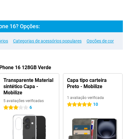
one 16? Opções:
rios
Categorias de acessórios populares
Opções de cor
 iPhone 16 128GB Verde
Transparente Material
Capa tipo carteira
sintético Capa -
Preto - Mobilize
Mobilize
1 avaliação verificada
5 avaliações verificadas
10
5 estrelas
6
3 estrelas