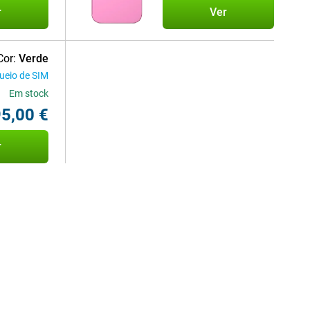
r
Ver
Cor:
Verde
ueio de SIM
Em stock
5,00 €
r