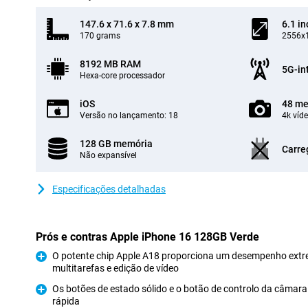
147.6 x 71.6 x 7.8 mm
6.1 in
170 grams
2556x1
8192 MB RAM
5G-in
Hexa-core processador
iOS
48 me
Versão no lançamento: 18
4k víd
128 GB memória
Carre
Não expansível
Especificações detalhadas
Prós e contras Apple iPhone 16 128GB Verde
O potente chip Apple A18 proporciona um desempenho extr
multitarefas e edição de vídeo
Prós
Os botões de estado sólido e o botão de controlo da câmara
rápida
Prós