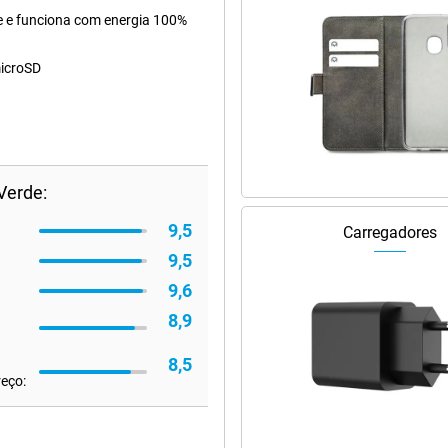
ade e funciona com energia 100%
microSD
Verde:
9,5
Carregadores
9,5
9,6
8,9
8,5
reço: