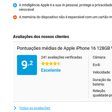
A Inteligência Apple é a sua IA pessoal, protege a privacid
renovável
Prós
A memória do dispositivo não é expansível com um cartão 
Contras
Avaliações dos nossos clientes
Pontuações médias de Apple iPhone 16 128GB 
241 avaliações verificadas
Câmara:
9
,2
4.5 estrelas
Ecrã:
Excelente
Velocidade:
Duração da
bateria:
Relação
qualidade-p
Todas as avaliações