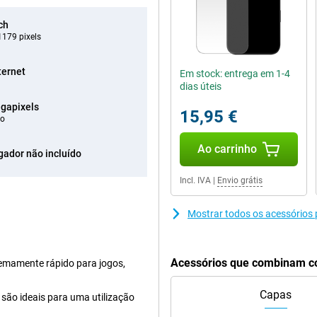
ch
179 pixels
ternet
Em stock: entrega em 1-4
dias úteis
gapixels
15,95 €
eo
Ao carrinho
gador não incluído
Incl. IVA
|
Envio grátis
Mostrar todos os acessórios
Acessórios que combinam c
emamente rápido para jogos,
Capas
 são ideais para uma utilização