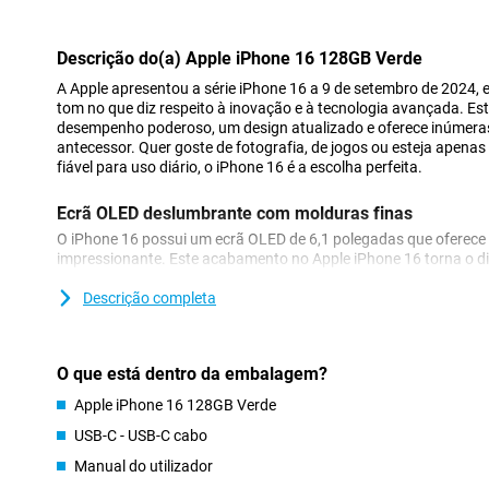
Descrição do(a) Apple iPhone 16 128GB Verde
A Apple apresentou a série iPhone 16 a 9 de setembro de 2024,
tom no que diz respeito à inovação e à tecnologia avançada. 
desempenho poderoso, um design atualizado e oferece inúmeras
antecessor. Quer goste de fotografia, de jogos ou esteja apen
fiável para uso diário, o iPhone 16 é a escolha perfeita.
Ecrã OLED deslumbrante com molduras finas
O iPhone 16 possui um ecrã OLED de 6,1 polegadas que oferece 
impressionante. Este acabamento no Apple iPhone 16 torna o d
comprometer o tamanho do ecrã. A conhecida Dynamic Island co
experiência do iPhone, apresentando notificações e actividades 
Descrição completa
para que esteja sempre a par do que é importante. Gosta de um 
iPhone 16 Plus pode ser uma boa escolha para si!
O que está dentro da embalagem?
Câmara redesenhada com funcionalidades adicionais
Apple iPhone 16 128GB Verde
A câmara do iPhone 16 foi significativamente melhorada. A câm
48MP, que permite tirar fotografias nítidas mesmo com pouca 
USB-C - USB-C cabo
apresenta o novo "botão de controlo da câmara" no lado direito 
Manual do utilizador
controlar facilmente as funções da câmara, como a focagem e 
uma forma intuitiva de tirar a fotografia perfeita de forma rápida 