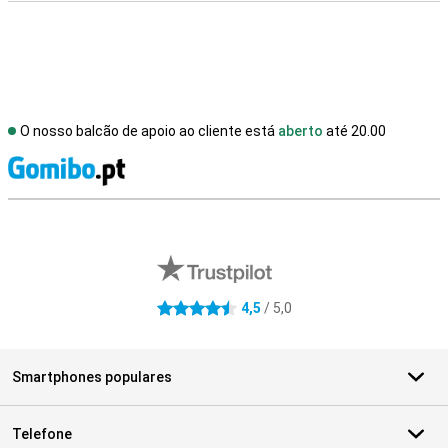
O nosso balcão de apoio ao cliente está
aberto
até 20.00
R
Avaliações de lojas externas
4,5
/ 5,0
4.5 estrelas
Smartphones populares
Telefone