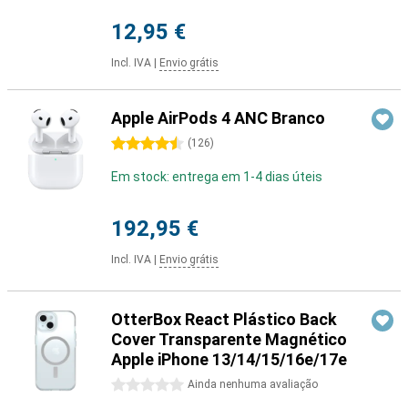
12,95 €
Incl. IVA
|
Envio grátis
Apple AirPods 4 ANC Branco
4.5 estrelas
(
126
)
Em stock: entrega em 1-4 dias úteis
192,95 €
Incl. IVA
|
Envio grátis
OtterBox React Plástico Back
Cover Transparente Magnético
Apple iPhone 13/14/15/16e/17e
0 estrelas
Ainda nenhuma avaliação