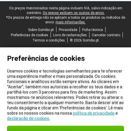
Rodapé legal
Os preços mencionados nesta página incluem IVA, salvo indicação em
contrário.
Os preços excluem os custos de envio.
*Os prazos de entrega não se aplicam a todos os produtos ou métodos de
envio:
mais informações.
Sobre Gomibo.pt
Privacidade
Ficha técnica
Preferências de cookies
Livro de reclamações
Cancelar contrato
Termos e condições
© 2026 Gomibo.pt
Preferências de cookies
Usamos cookies e tecnologias semelhantes para te oferecer
uma experiência melhor e mais personalizada. Os cookies
funcionais e analíticos estão sempre ativos. Ao clicares em
“Aceitar”, também nos autorizas a recolher os teus dados e a
partilhá-los com 3 parceiros para fins de marketing. Assim
mostramos-te anúncios relevantes. Podes retirar ou alterar o
teu consentimento a qualquer momento. Basta descer até ao
fundo da página e clicar em ‘Preferências de cookies’. Lê mais
sobre os nossos cookies na nossa
política de privacidade
e
declaração de cookies
.