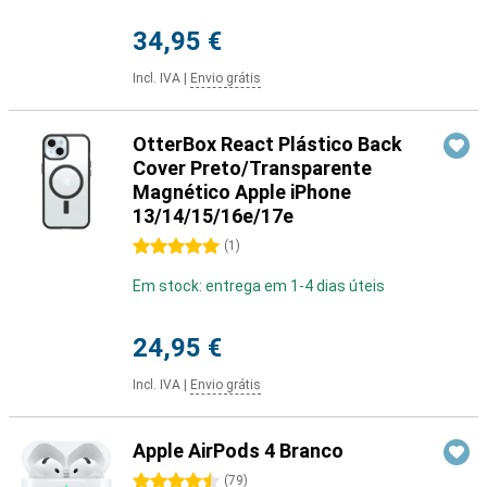
34,95 €
Incl. IVA
|
Envio grátis
OtterBox React Plástico Back
Cover Preto/Transparente
Magnético Apple iPhone
13/14/15/16e/17e
5 estrelas
(
1
)
Em stock: entrega em 1-4 dias úteis
24,95 €
Incl. IVA
|
Envio grátis
Apple AirPods 4 Branco
4.5 estrelas
(
79
)