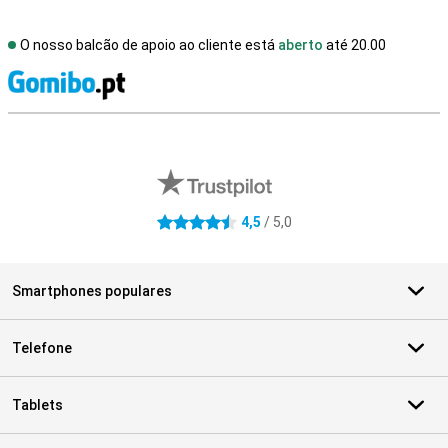
O nosso balcão de apoio ao cliente está
aberto
até 20.00
R
Avaliações de lojas externas
4,5
/ 5,0
4.5 estrelas
Smartphones populares
Telefone
Tablets