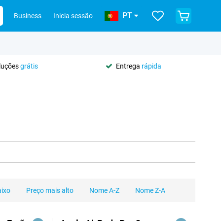
PT
Business
Inicia sessão
oluções
grátis
Entrega
rápida
aixo
Preço mais alto
Nome A-Z
Nome Z-A