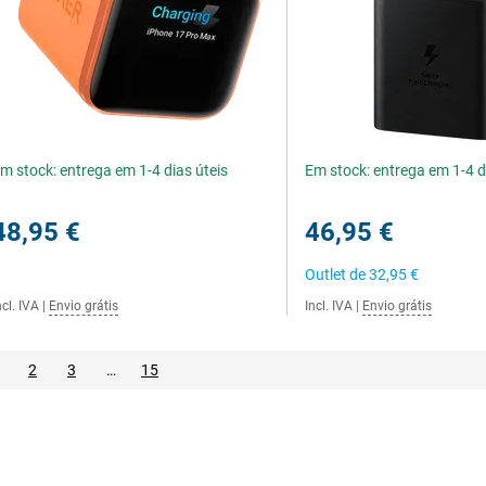
m stock: entrega em 1-4 dias úteis
Em stock: entrega em 1-4 d
48,95 €
46,95 €
Outlet de
32,95 €
ncl. IVA
|
Envio grátis
Incl. IVA
|
Envio grátis
2
3
…
15