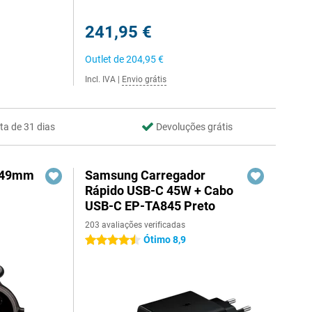
241,95 €
Outlet de
204,95 €
Incl. IVA
|
Envio grátis
ta de 31 dias
Devoluções grátis
3 49mm
Samsung Carregador
Rápido USB-C 45W + Cabo
USB-C EP-TA845 Preto
203 avaliações verificadas
1
Ótimo 8,9
4.5 estrelas