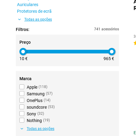
Auriculares
Protetores de ecrã
Todas as opções
Filtros:
741 acessórios
3
Preço
4
10 €
965 €
Marca
Apple
(
118
)
Samsung
(
57
)
OnePlus
(
14
)
soundcore
(
53
)
Sony
(
32
)
Nothing
(
19
)
Todas as opções
E