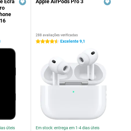
e Ecrã
Apple AirPods Pro 3
ro
Phone
/16
288 avaliações verificadas
3
Excelente 9,1
4.5 estrelas
ias úteis
Em stock: entrega em 1-4 dias úteis