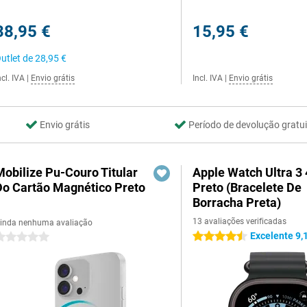
38,95 €
15,95 €
utlet de
28,95 €
ncl. IVA
|
Envio grátis
Incl. IVA
|
Envio grátis
Envio grátis
Período de devolução gratui
Mobilize Pu-Couro Titular
Apple Watch Ultra 
Do Cartão Magnético Preto
Preto (Bracelete De
Borracha Preta)
13 avaliações verificadas
inda nenhuma avaliação
Excelente 9,
4.5 estrelas
 estrelas