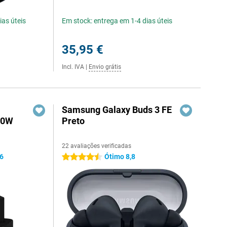
ias úteis
Em stock: entrega em 1-4 dias úteis
35,95 €
Incl. IVA
|
Envio grátis
Samsung Galaxy Buds 3 FE
60W
Preto
22 avaliações verificadas
,6
Ótimo 8,8
4.5 estrelas