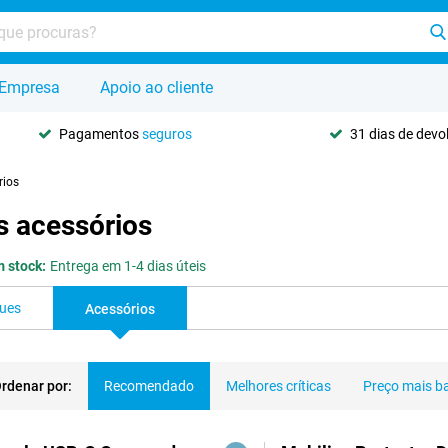
Empresa
Apoio ao cliente
Pagamentos
seguros
31 dias de dev
rios
s acessórios
 stock:
Entrega em 1-4 dias úteis
ques
Acessórios
rdenar por:
Recomendado
Melhores críticas
Preço mais b
dutos