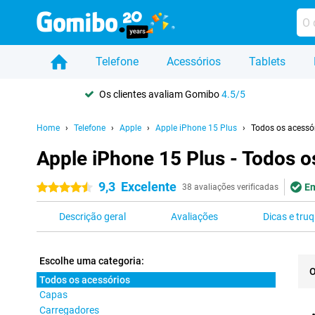
Telefone
Acessórios
Tablets
Os clientes avaliam Gomibo
4.5/5
Home
Telefone
Apple
Apple iPhone 15 Plus
Todos os acessó
Apple iPhone 15 Plus - Todos o
9,3
Excelente
Em
4.5 estrelas
38 avaliações verificadas
Descrição geral
Avaliações
Dicas e tru
Escolhe uma categoria:
O
Todos os acessórios
Capas
Pro
Carregadores