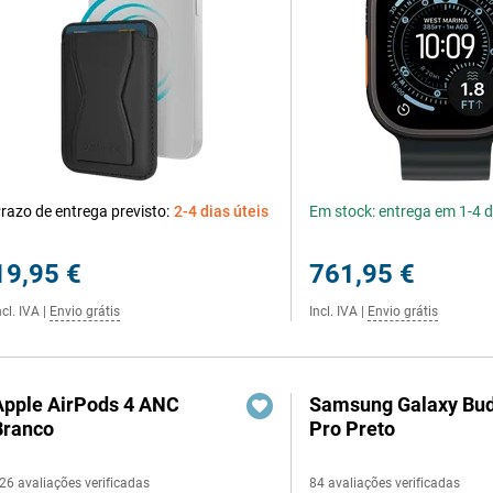
razo de entrega previsto:
2-4 dias úteis
Em stock: entrega em 1-4 d
19,95 €
761,95 €
ncl. IVA
|
Envio grátis
Incl. IVA
|
Envio grátis
Apple AirPods 4 ANC
Samsung Galaxy Bud
Branco
Pro Preto
26 avaliações verificadas
84 avaliações verificadas