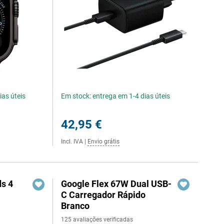
ias úteis
Em stock: entrega em 1-4 dias úteis
42,95 €
Incl. IVA
|
Envio grátis
s 4
Google Flex 67W Dual USB-
C Carregador Rápido
Branco
125 avaliações verificadas