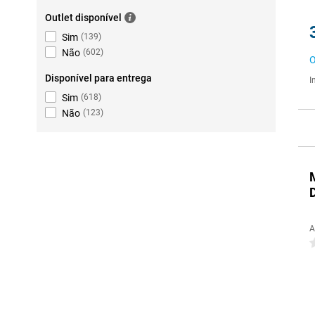
Outlet disponível
Sim
(
139
)
Não
(
602
)
O
Disponível para entrega
I
Sim
(
618
)
Não
(
123
)
A
0