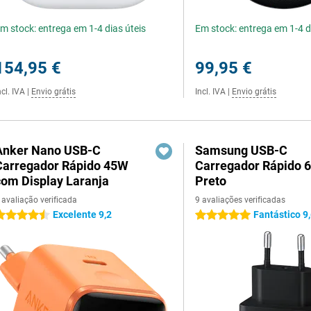
m stock: entrega em 1-4 dias úteis
Em stock: entrega em 1-4 d
154,95 €
99,95 €
ncl. IVA
|
Envio grátis
Incl. IVA
|
Envio grátis
Anker Nano USB-C
Samsung USB-C
Carregador Rápido 45W
Carregador Rápido 
com Display Laranja
Preto
 avaliação verificada
9 avaliações verificadas
Excelente 9,2
Fantástico 9
.5 estrelas
5 estrelas