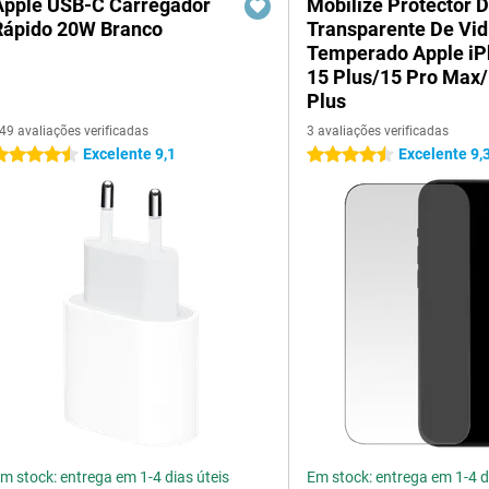
Apple USB-C Carregador
Mobilize Protector D
Rápido 20W Branco
Transparente De Vid
Temperado Apple i
15 Plus/15 Pro Max
Plus
49 avaliações verificadas
3 avaliações verificadas
Excelente 9,1
Excelente 9,
.5 estrelas
4.5 estrelas
m stock: entrega em 1-4 dias úteis
Em stock: entrega em 1-4 d