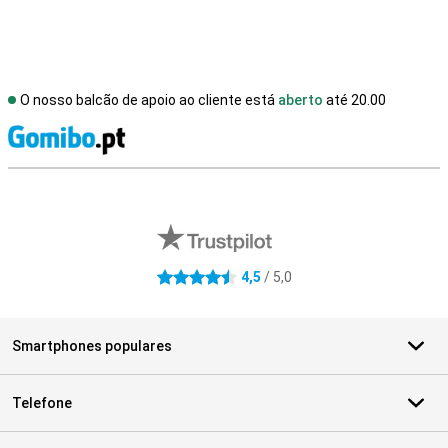
O nosso balcão de apoio ao cliente está
aberto
até 20.00
R
Avaliações de lojas externas
4,5
/ 5,0
4.5 estrelas
Smartphones populares
Telefone