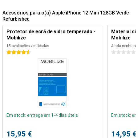
Acessórios para o(a) Apple iPhone 12 Mini 128GB Verde
Refurbished
Protetor de ecrã de vidro temperado -
Material si
Mobilize
Mobilize
15 avaliações verificadas
Ainda nenhuma
4.5 estrelas
0 estrelas
Em stock: entrega em 1-4 dias úteis
Em stock: ent
15,95 €
14,95 €