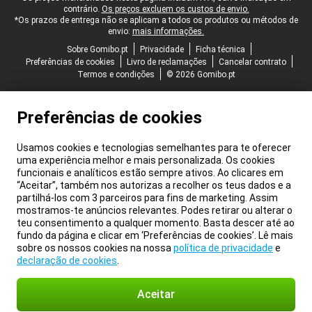
contrário.
Os preços excluem os custos de envio.
*Os prazos de entrega não se aplicam a todos os produtos ou métodos de
envio:
mais informações.
Sobre Gomibo.pt
Privacidade
Ficha técnica
Preferências de cookies
Livro de reclamações
Cancelar contrato
Termos e condições
© 2026 Gomibo.pt
Preferências de cookies
Usamos cookies e tecnologias semelhantes para te oferecer
uma experiência melhor e mais personalizada. Os cookies
funcionais e analíticos estão sempre ativos. Ao clicares em
“Aceitar”, também nos autorizas a recolher os teus dados e a
partilhá-los com 3 parceiros para fins de marketing. Assim
mostramos-te anúncios relevantes. Podes retirar ou alterar o
teu consentimento a qualquer momento. Basta descer até ao
fundo da página e clicar em ‘Preferências de cookies’. Lê mais
sobre os nossos cookies na nossa
política de privacidade
e
declaração de cookies
.
Aceitar