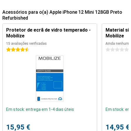
Acessórios para o(a) Apple iPhone 12 Mini 128GB Preto
Refurbished
Protetor de ecrã de vidro temperado -
Material si
Mobilize
Mobilize
15 avaliações verificadas
Ainda nenhuma
4.5 estrelas
0 estrelas
Em stock: entrega em 1-4 dias úteis
Em stock: ent
15,95 €
14,95 €