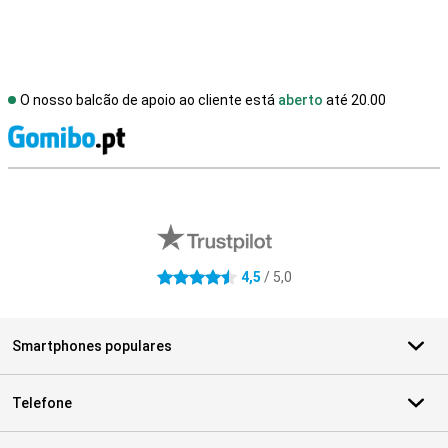
O nosso balcão de apoio ao cliente está
aberto
até 20.00
R
Avaliações de lojas externas
4,5
/ 5,0
4.5 estrelas
Smartphones populares
Telefone