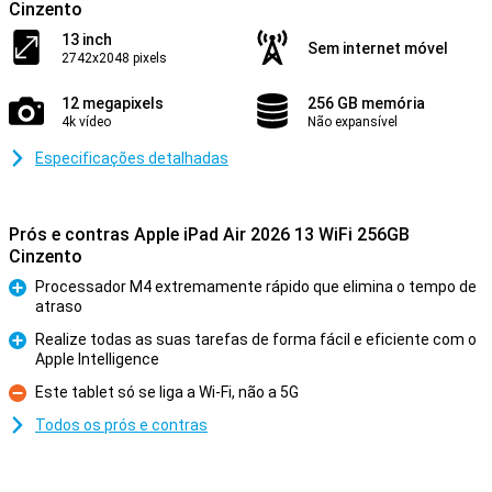
Cinzento
13 inch
Sem internet móvel
2742x2048 pixels
12 megapixels
256 GB memória
4k vídeo
Não expansível
Especificações detalhadas
Prós e contras Apple iPad Air 2026 13 WiFi 256GB
Cinzento
Processador M4 extremamente rápido que elimina o tempo de
atraso
Prós
Realize todas as suas tarefas de forma fácil e eficiente com o
Apple Intelligence
Prós
Este tablet só se liga a Wi-Fi, não a 5G
Contras
Todos os prós e contras