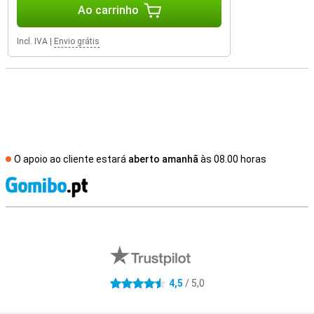
Ao carrinho
Incl. IVA
|
Envio grátis
O apoio ao cliente estará
aberto amanhã
às 08.00 horas
R
Avaliações de lojas externas
4,5
/ 5,0
4.5 estrelas