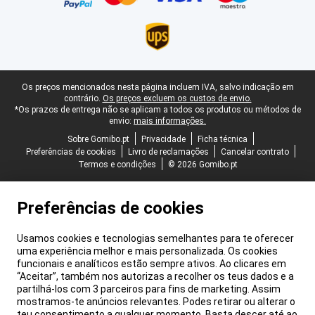
Rodapé legal
Os preços mencionados nesta página incluem IVA, salvo indicação em
contrário.
Os preços excluem os custos de envio.
*Os prazos de entrega não se aplicam a todos os produtos ou métodos de
envio:
mais informações.
Sobre Gomibo.pt
Privacidade
Ficha técnica
Preferências de cookies
Livro de reclamações
Cancelar contrato
Termos e condições
© 2026 Gomibo.pt
Preferências de cookies
Usamos cookies e tecnologias semelhantes para te oferecer
uma experiência melhor e mais personalizada. Os cookies
funcionais e analíticos estão sempre ativos. Ao clicares em
“Aceitar”, também nos autorizas a recolher os teus dados e a
partilhá-los com 3 parceiros para fins de marketing. Assim
mostramos-te anúncios relevantes. Podes retirar ou alterar o
teu consentimento a qualquer momento. Basta descer até ao