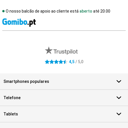
O nosso balcão de apoio ao cliente está
aberto
até 20.00
R
Avaliações de lojas externas
4,5
/ 5,0
4.5 estrelas
Smartphones populares
Telefone
Tablets