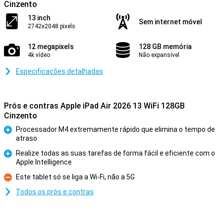
Cinzento
13 inch
Sem internet móvel
2742x2048 pixels
12 megapixels
128 GB memória
4k vídeo
Não expansível
Especificações detalhadas
Prós e contras Apple iPad Air 2026 13 WiFi 128GB
Cinzento
Processador M4 extremamente rápido que elimina o tempo de
atraso
Prós
Realize todas as suas tarefas de forma fácil e eficiente com o
Apple Intelligence
Prós
Este tablet só se liga a Wi-Fi, não a 5G
Contras
Todos os prós e contras